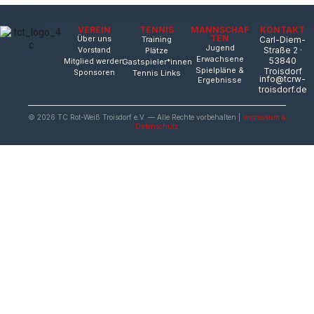
VEREIN
TENNIS
MANNSCHAF
KONTAKT
TEN
Über uns
Training
Carl-Diem-
Jugend
Straße 2 ·
Vorstand
Plätze
Erwachsene
53840
Mitglied werden
Gastspieler*innen
Spielpläne &
Troisdorf
Sponsoren
Tennis Links
info@tcrw-
Ergebnisse
troisdorf.de
© 2026 TC Rot-Weiß Troisdorf e.V. — Alle Rechte vorbehalten |
Impressum &
Datenschutz