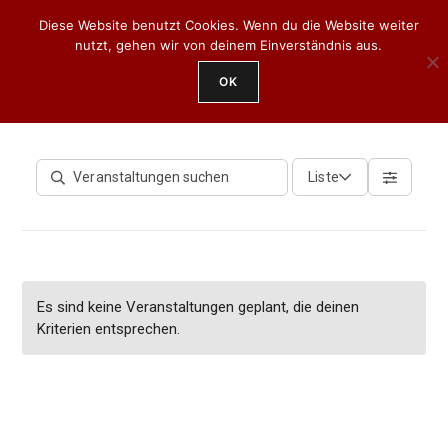
Diese Website benutzt Cookies. Wenn du die Website weiter
PLATZ
MITGLIED
BUCHEN
nutzt, gehen wir von deinem Einverständnis aus.
WERDEN
OK
Liste
Es sind keine Veranstaltungen geplant, die deinen
Kriterien entsprechen.