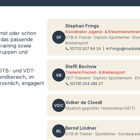
Stephan Frings
Koordinator Jugend- & Erwachsenentrai
mmst oder schon
SF
DTB A-Trainer · Diplom-Sportlehrer · Ehe
u das passende
Breitensport
raining sowie
📞 (0172) 207 64 24 | ✉ Frings@mediat
sgruppen und
Steffi Bochow
 DTB- und VDT-
Trainerin Freizeit- & Breitensport
SB
endbereich, im
VDT-Trainerin · Diplom-Sportlehrerin · E
sönlich, engagiert
📞 (0176) 204 285 27
Volker de Cloedt
VDC
Staatlich geprüfter Tennislehrer (VDT)
Bernd Lindner
BL
DTB-B-Trainer · Sportlehrer · Sonderpä