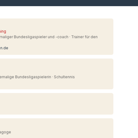
ning
maliger Bundesligaspieler und -coach · Trainer für den
en.de
hemalige Bundesligaspielerin · Schultennis
dagoge