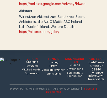
https://policies.google.com/privacy?hl=de
Akismet
Wir nutzen Akismet zum Schutz vor Spam.
Anbieter ist die Aut O’Mattic A8C Ireland
Ltd., Dublin 1, Irland. Weitere Details:
https://akismet.com/gdpr/
VEREIN
TENNIS
MANNSCHAF
KONTAKT
TEN
Über uns
Training
Carl-Diem-
Jugend
Straße 2 ·
Vorstand
Plätze
Erwachsene
53840
Mitglied werden
Gastspieler*innen
Spielpläne &
Troisdorf
Sponsoren
Tennis Links
info@tcrw-
Ergebnisse
troisdorf.de
© 2026 TC Rot-Weiß Troisdorf e.V. — Alle Rechte vorbehalten |
Impressum &
Datenschutz