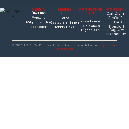
VEREIN
TENNIS
MANNSCHAF
KONTAKT
TEN
Über uns
Training
Carl-Diem-
Jugend
Straße 2 ·
Vorstand
Plätze
Erwachsene
53840
Mitglied werden
Gastspieler*innen
Spielpläne &
Troisdorf
Sponsoren
Tennis Links
info@tcrw-
Ergebnisse
troisdorf.de
© 2026 TC Rot-Weiß Troisdorf e.V. — Alle Rechte vorbehalten |
Impressum &
Datenschutz